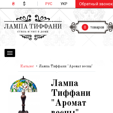
₴
$
Обратный звонок
РУС
УКР
0
товаров
Toggle
navigation
Каталог
Лампа Тиффани "Аромат весны"
Лампа
Тиффани
"Аромат