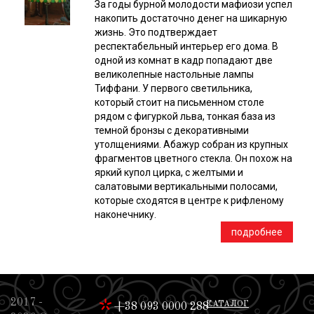
За годы бурной молодости мафиози успел
накопить достаточно денег на шикарную
жизнь. Это подтверждает
респектабельный интерьер его дома. В
одной из комнат в кадр попадают две
великолепные настольные лампы
Тиффани. У первого светильника,
который стоит на письменном столе
рядом с фигуркой льва, тонкая база из
темной бронзы с декоративными
утолщениями. Абажур собран из крупных
фрагментов цветного стекла. Он похож на
яркий купол цирка, с желтыми и
салатовыми вертикальными полосами,
которые сходятся в центре к рифленому
наконечнику.
подробнее
2017 -
КАТАЛОГ
+38 093 0000 288