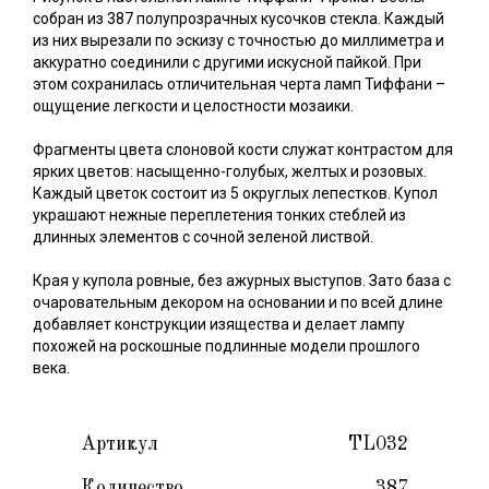
собран из 387 полупрозрачных кусочков стекла. Каждый
из них вырезали по эскизу с точностью до миллиметра и
аккуратно соединили с другими искусной пайкой. При
этом сохранилась отличительная черта ламп Тиффани –
ощущение легкости и целостности мозаики.
Фрагменты цвета слоновой кости служат контрастом для
ярких цветов: насыщенно-голубых, желтых и розовых.
Каждый цветок состоит из 5 округлых лепестков. Купол
украшают нежные переплетения тонких стеблей из
длинных элементов с сочной зеленой листвой.
Края у купола ровные, без ажурных выступов. Зато база с
очаровательным декором на основании и по всей длине
добавляет конструкции изящества и делает лампу
похожей на роскошные подлинные модели прошлого
века.
Артикул
TL032
Количество
387