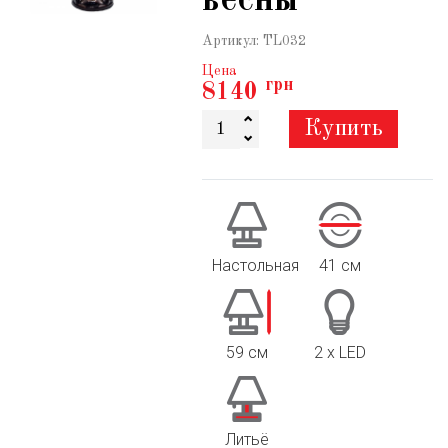
весны"
Артикул:
TL032
Цена
грн
8140
Купить
Настольная
41 см
59 см
2 х LED
Литьё